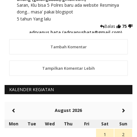
Saran, Klu bisa 5 Polres baru ada website Resminya
dong... masa' pakai blogspot
5 tahun Yang lalu
Balas
75
adryanus bata (adryanusbata@gmail.com)
TKS atas saran dan masukannya, akan kami
tindaklanjuti
Tambah Komentar
5 tahun Yang lalu
88
Tampilkan Komentar Lebih
anggy (anakkaos@gmail.com)
Kami perantu bisa baca langsung terkait Pilkada Sumba
Barat Aman, Trmksih Pak Polisi
5 tahun Yang lalu
KALENDER KEGIATAN
Balas
-20
Rambu (rambu03@gmail.com)
August 2026
Berita Polres Sumba Barat Mantap
5 tahun Yang lalu
Mon
Tue
Wed
Thu
Fri
Sat
Sun
Balas
16
1
2