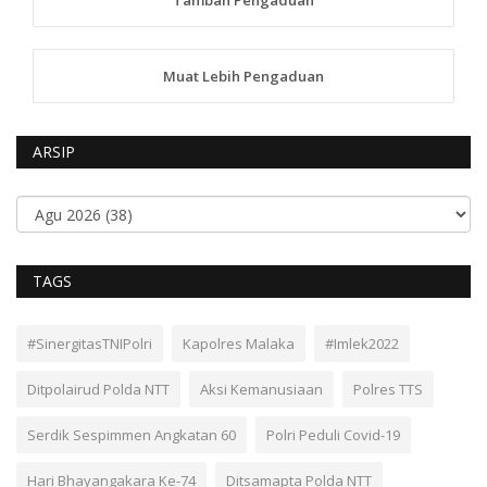
Muat Lebih Pengaduan
ARSIP
TAGS
#SinergitasTNIPolri
Kapolres Malaka
#Imlek2022
Ditpolairud Polda NTT
Aksi Kemanusiaan
Polres TTS
Serdik Sespimmen Angkatan 60
Polri Peduli Covid-19
Hari Bhayangakara Ke-74
Ditsamapta Polda NTT