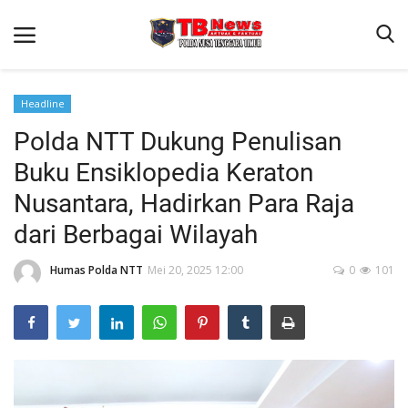
Headline
Polda NTT Dukung Penulisan
Beranda
Buku Ensiklopedia Keraton
Binkam
Nusantara, Hadirkan Para Raja
Terms & Conditions
dari Berbagai Wilayah
Reskrim
Humas Polda NTT
Mei 20, 2025 12:00
0
101
Lantas
Polisi Kita
Mitra Polisi
Giat Ops
Link Polda NTT