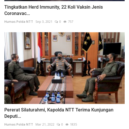
Tingkatkan Herd Immunity, 22 Koli Vaksin Jenis
Coronavac...
Humas Polda NTT
Sep 3, 2021
0
757
Pererat Silaturahmi, Kapolda NTT Terima Kunjungan
Deputi...
Humas Polda NTT
Mar 21, 2022
0
1835