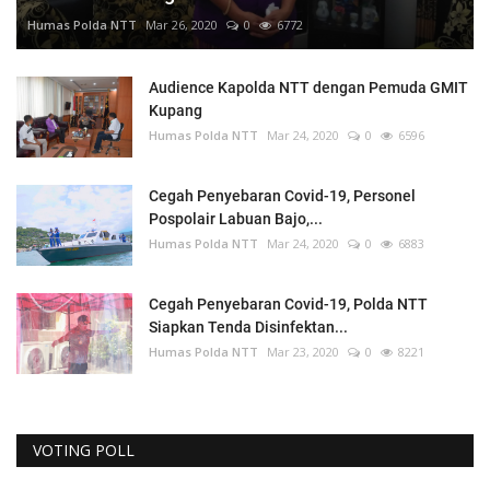
Humas Polda NTT
Mar 26, 2020
0
6772
Audience Kapolda NTT dengan Pemuda GMIT
Kupang
Humas Polda NTT
Mar 24, 2020
0
6596
Cegah Penyebaran Covid-19, Personel
Pospolair Labuan Bajo,...
Humas Polda NTT
Mar 24, 2020
0
6883
Cegah Penyebaran Covid-19, Polda NTT
Siapkan Tenda Disinfektan...
Humas Polda NTT
Mar 23, 2020
0
8221
VOTING POLL