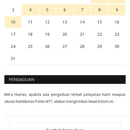
3
4
5
6
7
8
9
10
11
12
13
14
15
16
17
18
19
20
21
22
23
24
25
26
27
28
29
30
31
PENGADUAN
Mitra Humas, apabila ada pengaduan terkait pelayanan Kami maupun
situasi Kamtibmas Polda NTT, silakan mengirimkan lewat kolom ini.
Tambah Pengaduan