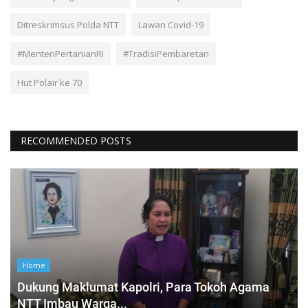
Ditreskrimsus Polda NTT
Lawan Covid-19
#MenteriPertanianRI
#TradisiPembaretan
Hut Polair ke 70
RECOMMENDED POSTS
Home
Dukung Maklumat Kapolri, Para Tokoh Agama
NTT Imbau Warga...