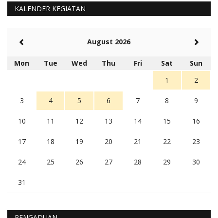
5 tahun Yang lalu
KALENDER KEGIATAN
Balas
-20
Rambu (rambu03@gmail.com)
August 2026
Berita Polres Sumba Barat Mantap
5 tahun Yang lalu
Mon
Tue
Wed
Thu
Fri
Sat
Sun
Balas
16
1
2
3
4
5
6
7
8
9
10
11
12
13
14
15
16
17
18
19
20
21
22
23
24
25
26
27
28
29
30
31
PENGADUAN