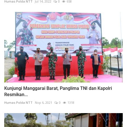
Humas Polda NTT
Jul 14, 2022
0
658
Kunjungi Manggarai Barat, Panglima TNI dan Kapolri
Resmikan...
Humas Polda NTT
Nop 6, 2021
0
1318