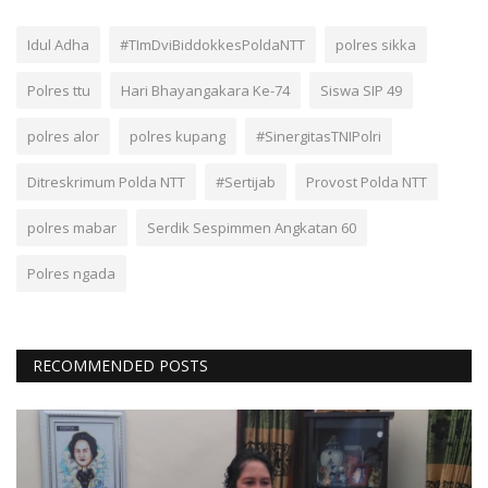
Idul Adha
#TImDviBiddokkesPoldaNTT
polres sikka
Polres ttu
Hari Bhayangakara Ke-74
Siswa SIP 49
polres alor
polres kupang
#SinergitasTNIPolri
Ditreskrimum Polda NTT
#Sertijab
Provost Polda NTT
polres mabar
Serdik Sespimmen Angkatan 60
Polres ngada
RECOMMENDED POSTS