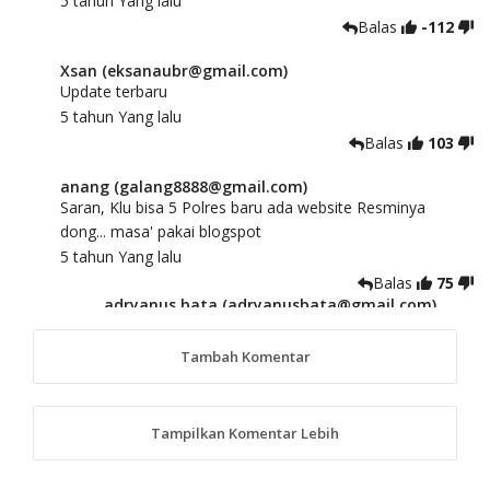
5 tahun Yang lalu
Balas
-112
Xsan (eksanaubr@gmail.com)
Update terbaru
5 tahun Yang lalu
Balas
103
anang (galang8888@gmail.com)
Saran, Klu bisa 5 Polres baru ada website Resminya
dong... masa' pakai blogspot
5 tahun Yang lalu
Balas
75
adryanus bata (adryanusbata@gmail.com)
TKS atas saran dan masukannya, akan kami
tindaklanjuti
Tambah Komentar
5 tahun Yang lalu
88
Tampilkan Komentar Lebih
anggy (anakkaos@gmail.com)
Kami perantu bisa baca langsung terkait Pilkada Sumba
Barat Aman, Trmksih Pak Polisi