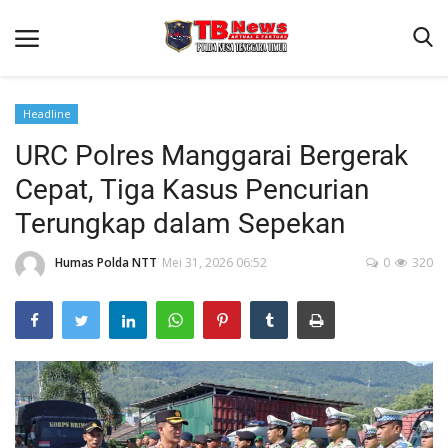
Headline
URC Polres Manggarai Bergerak
Beranda
Cepat, Tiga Kasus Pencurian
Binkam
Terungkap dalam Sepekan
Terms & Conditions
Humas Polda NTT
Mei 31, 2026 06:52
0
320
Reskrim
Lantas
Polisi Kita
Mitra Polisi
Giat Ops
Link Polda NTT