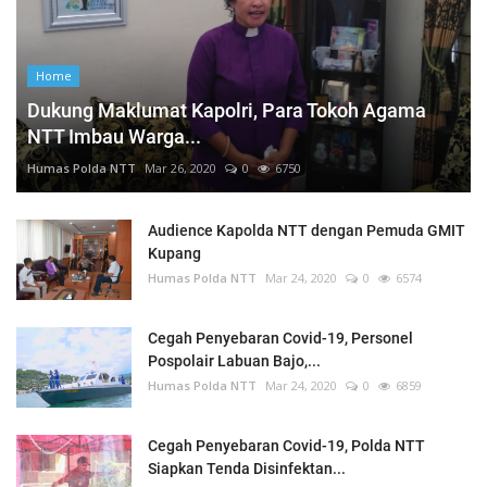
Home
Dukung Maklumat Kapolri, Para Tokoh Agama
NTT Imbau Warga...
Humas Polda NTT
Mar 26, 2020
0
6750
Audience Kapolda NTT dengan Pemuda GMIT
Kupang
Humas Polda NTT
Mar 24, 2020
0
6574
Cegah Penyebaran Covid-19, Personel
Pospolair Labuan Bajo,...
Humas Polda NTT
Mar 24, 2020
0
6859
Cegah Penyebaran Covid-19, Polda NTT
Siapkan Tenda Disinfektan...