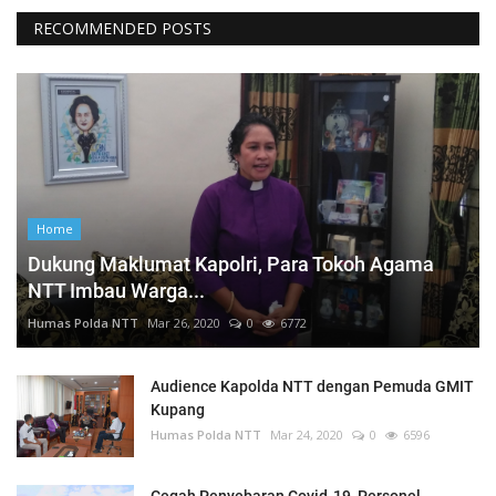
RECOMMENDED POSTS
Home
Dukung Maklumat Kapolri, Para Tokoh Agama
NTT Imbau Warga...
Humas Polda NTT
Mar 26, 2020
0
6772
Audience Kapolda NTT dengan Pemuda GMIT
Kupang
Humas Polda NTT
Mar 24, 2020
0
6596