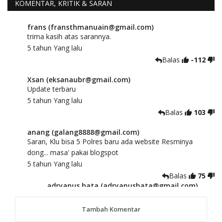
KOMENTAR, KRITIK & SARAN
frans (fransthmanuain@gmail.com)
trima kasih atas sarannya.
5 tahun Yang lalu
Balas
-112
Xsan (eksanaubr@gmail.com)
Update terbaru
5 tahun Yang lalu
Balas
103
anang (galang8888@gmail.com)
Saran, Klu bisa 5 Polres baru ada website Resminya
dong... masa' pakai blogspot
5 tahun Yang lalu
Balas
75
adryanus bata (adryanusbata@gmail.com)
TKS atas saran dan masukannya, akan kami
tindaklanjuti
Tambah Komentar
5 tahun Yang lalu
88