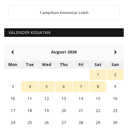
Tampilkan Komentar Lebih
anggy (anakkaos@gmail.com)
Kami perantu bisa baca langsung terkait Pilkada Sumba
Barat Aman, Trmksih Pak Polisi
5 tahun Yang lalu
KALENDER KEGIATAN
Balas
-20
Rambu (rambu03@gmail.com)
August 2026
Berita Polres Sumba Barat Mantap
5 tahun Yang lalu
Mon
Tue
Wed
Thu
Fri
Sat
Sun
Balas
16
1
2
3
4
5
6
7
8
9
10
11
12
13
14
15
16
17
18
19
20
21
22
23
24
25
26
27
28
29
30