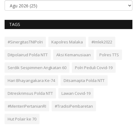
TAGS
#SinergitasTNIPolri
Kapolres Malaka
#Imlek2022
Ditpolairud Polda NTT
Aksi Kemanusiaan
Polres TTS
Serdik Sespimmen Angkatan 60
Polri Peduli Covid-19
Hari Bhayangakara Ke-74
Ditsamapta Polda NTT
Ditreskrimsus Polda NTT
Lawan Covid-19
#MenteriPertanianRI
#TradisiPembaretan
Hut Polair ke 70