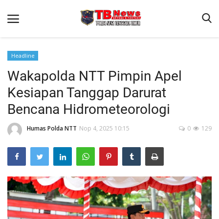
Headline
Wakapolda NTT Pimpin Apel
Beranda
Kesiapan Tanggap Darurat
Binkam
Bencana Hidrometeorologi
Terms & Conditions
Humas Polda NTT
Nop 4, 2025 10:15
0
129
Reskrim
Lantas
Polisi Kita
Mitra Polisi
Giat Ops
Link Polda NTT