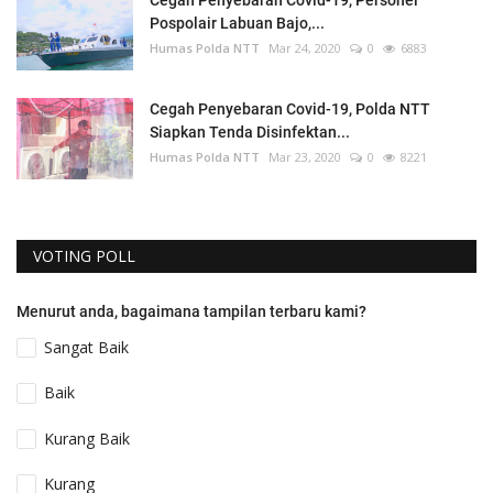
Cegah Penyebaran Covid-19, Personel
Pospolair Labuan Bajo,...
Humas Polda NTT
Mar 24, 2020
0
6883
Cegah Penyebaran Covid-19, Polda NTT
Siapkan Tenda Disinfektan...
Humas Polda NTT
Mar 23, 2020
0
8221
VOTING POLL
Menurut anda, bagaimana tampilan terbaru kami?
Sangat Baik
Baik
Kurang Baik
Kurang