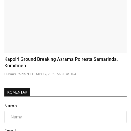
Kapolri Ground Breaking Asrama Polresta Samarinda,
Komitmen...
Humas Polda NTT
Mei 17, 2025
0
494
KOMENTAR
Nama
Email