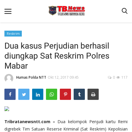
Reskrim
Dua kasus Perjudian berhasil
Beranda
diungkap Sat Reskrim Polres
Binkam
Mabar
Terms & Conditions
Humas Polda NTT
Okt 12, 2017 09:45
0
117
Reskrim
Lantas
Polisi Kita
Mitra Polisi
Giat Ops
Tribratanewsntt.com –
Dua kelompok Penjudi kartu Remi
digrebek Tim Satuan Reserse Kriminal (Sat Reskrim) Kepolisian
Link Polda NTT