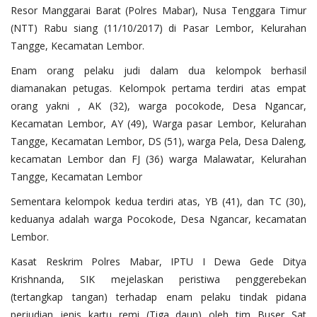
Resor Manggarai Barat (Polres Mabar), Nusa Tenggara Timur
(NTT) Rabu siang (11/10/2017) di Pasar Lembor, Kelurahan
Tangge, Kecamatan Lembor.
Enam orang pelaku judi dalam dua kelompok berhasil
diamanakan petugas. Kelompok pertama terdiri atas empat
orang yakni , AK (32), warga pocokode, Desa Ngancar,
Kecamatan Lembor, AY (49), Warga pasar Lembor, Kelurahan
Tangge, Kecamatan Lembor, DS (51), warga Pela, Desa Daleng,
kecamatan Lembor dan FJ (36) warga Malawatar, Kelurahan
Tangge, Kecamatan Lembor
Sementara kelompok kedua terdiri atas, YB (41), dan TC (30),
keduanya adalah warga Pocokode, Desa Ngancar, kecamatan
Lembor.
Kasat Reskrim Polres Mabar, IPTU I Dewa Gede Ditya
Krishnanda, SIK mejelaskan peristiwa penggerebekan
(tertangkap tangan) terhadap enam pelaku tindak pidana
perjudian jenis kartu remi (Tiga daun) oleh tim Buser Sat