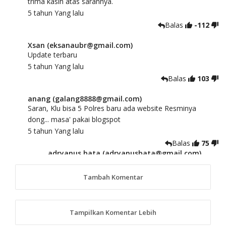
trima kasih atas sarannya.
5 tahun Yang lalu
Balas
-112
Xsan (eksanaubr@gmail.com)
Update terbaru
5 tahun Yang lalu
Balas
103
anang (galang8888@gmail.com)
Saran, Klu bisa 5 Polres baru ada website Resminya
dong... masa' pakai blogspot
5 tahun Yang lalu
Balas
75
adryanus bata (adryanusbata@gmail.com)
TKS atas saran dan masukannya, akan kami
tindaklanjuti
Tambah Komentar
5 tahun Yang lalu
88
Tampilkan Komentar Lebih
anggy (anakkaos@gmail.com)
Kami perantu bisa baca langsung terkait Pilkada Sumba