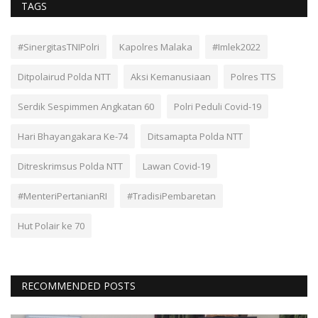
TAGS
#SinergitasTNIPolri
Kapolres Malaka
#Imlek2022
Ditpolairud Polda NTT
Aksi Kemanusiaan
Polres TTS
Serdik Sespimmen Angkatan 60
Polri Peduli Covid-19
Hari Bhayangakara Ke-74
Ditsamapta Polda NTT
Ditreskrimsus Polda NTT
Lawan Covid-19
#MenteriPertanianRI
#TradisiPembaretan
Hut Polair ke 70
RECOMMENDED POSTS