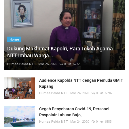
Home
Dukung Maklumat Kapolri, Para Tokoh Agama
NTT Imbau Warga...
Humas Polda NTT
Mar 26, 2020
0
6772
Audience Kapolda NTT dengan Pemuda GMIT
Kupang
Humas Polda NTT
Mar 24, 2020
0
6596
Cegah Penyebaran Covid-19, Personel
Pospolair Labuan Bajo,...
Humas Polda NTT
Mar 24, 2020
0
6883