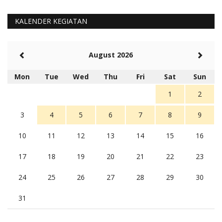
Barat Aman, Trmksih Pak Polisi
5 tahun Yang lalu
KALENDER KEGIATAN
Balas
-20
Rambu (rambu03@gmail.com)
August 2026
Berita Polres Sumba Barat Mantap
5 tahun Yang lalu
Mon
Tue
Wed
Thu
Fri
Sat
Sun
Balas
16
1
2
3
4
5
6
7
8
9
10
11
12
13
14
15
16
17
18
19
20
21
22
23
24
25
26
27
28
29
30
31