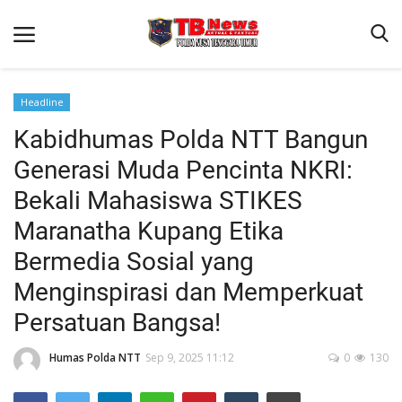
Headline
Kabidhumas Polda NTT Bangun
Beranda
Generasi Muda Pencinta NKRI:
Binkam
Bekali Mahasiswa STIKES
Terms & Conditions
Maranatha Kupang Etika
Reskrim
Bermedia Sosial yang
Lantas
Menginspirasi dan Memperkuat
Polisi Kita
Persatuan Bangsa!
Mitra Polisi
Humas Polda NTT
Sep 9, 2025 11:12
0
130
Giat Ops
Link Polda NTT