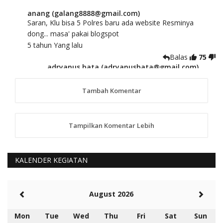
anang (galang8888@gmail.com)
Saran, Klu bisa 5 Polres baru ada website Resminya
dong... masa' pakai blogspot
5 tahun Yang lalu
Balas
75
adryanus bata (adryanusbata@gmail.com)
TKS atas saran dan masukannya, akan kami
tindaklanjuti
Tambah Komentar
5 tahun Yang lalu
88
Tampilkan Komentar Lebih
anggy (anakkaos@gmail.com)
Kami perantu bisa baca langsung terkait Pilkada Sumba
Barat Aman, Trmksih Pak Polisi
5 tahun Yang lalu
KALENDER KEGIATAN
Balas
-20
Rambu (rambu03@gmail.com)
August 2026
Berita Polres Sumba Barat Mantap
5 tahun Yang lalu
Mon
Tue
Wed
Thu
Fri
Sat
Sun