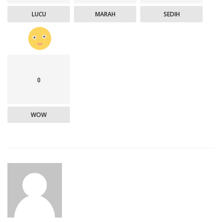
LUCU
MARAH
SEDIH
0
WOW