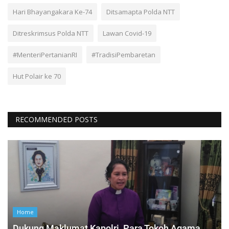
Hari Bhayangakara Ke-74
Ditsamapta Polda NTT
Ditreskrimsus Polda NTT
Lawan Covid-19
#MenteriPertanianRI
#TradisiPembaretan
Hut Polair ke 70
RECOMMENDED POSTS
Home
Dukung Maklumat Kapolri, Para Tokoh Agama