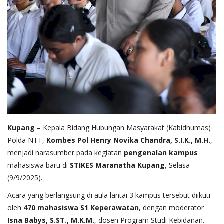
Kupang
– Kepala Bidang Hubungan Masyarakat (Kabidhumas)
Polda NTT,
Kombes Pol Henry Novika Chandra, S.I.K., M.H.
,
menjadi narasumber pada kegiatan
pengenalan kampus
mahasiswa baru di
STIKES Maranatha Kupang
, Selasa
(9/9/2025).
Acara yang berlangsung di aula lantai 3 kampus tersebut diikuti
oleh
470 mahasiswa S1 Keperawatan
, dengan moderator
Isna Babys, S.ST., M.K.M.
, dosen Program Studi Kebidanan.