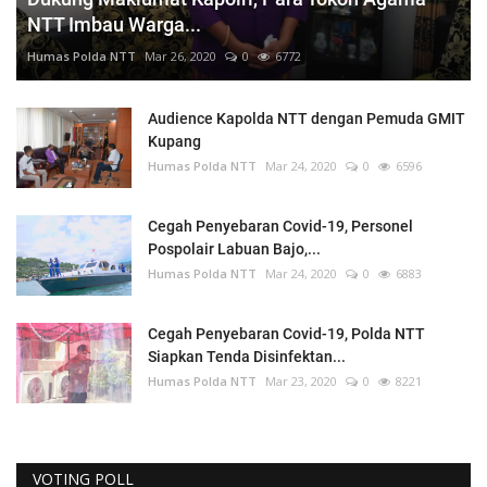
NTT Imbau Warga...
Humas Polda NTT
Mar 26, 2020
0
6772
Audience Kapolda NTT dengan Pemuda GMIT
Kupang
Humas Polda NTT
Mar 24, 2020
0
6596
Cegah Penyebaran Covid-19, Personel
Pospolair Labuan Bajo,...
Humas Polda NTT
Mar 24, 2020
0
6883
Cegah Penyebaran Covid-19, Polda NTT
Siapkan Tenda Disinfektan...
Humas Polda NTT
Mar 23, 2020
0
8221
VOTING POLL