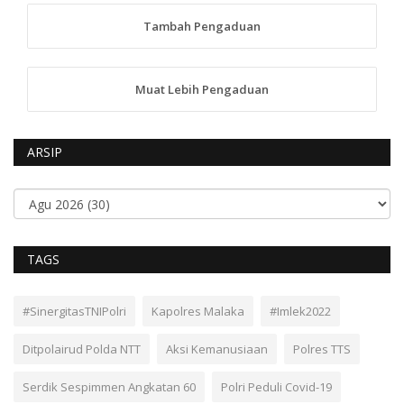
Tambah Pengaduan
Muat Lebih Pengaduan
ARSIP
TAGS
#SinergitasTNIPolri
Kapolres Malaka
#Imlek2022
Ditpolairud Polda NTT
Aksi Kemanusiaan
Polres TTS
Serdik Sespimmen Angkatan 60
Polri Peduli Covid-19