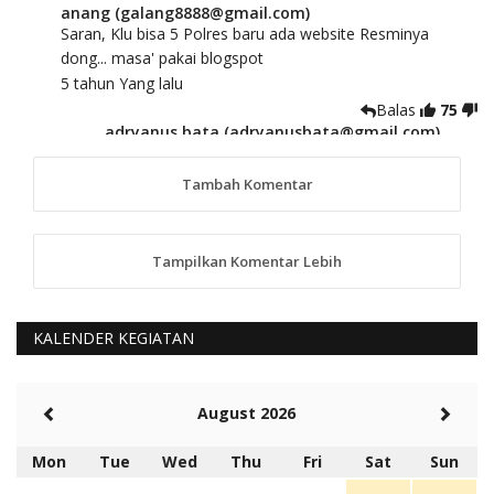
anang (galang8888@gmail.com)
Saran, Klu bisa 5 Polres baru ada website Resminya
dong... masa' pakai blogspot
5 tahun Yang lalu
Balas
75
adryanus bata (adryanusbata@gmail.com)
TKS atas saran dan masukannya, akan kami
tindaklanjuti
Tambah Komentar
5 tahun Yang lalu
88
Tampilkan Komentar Lebih
anggy (anakkaos@gmail.com)
Kami perantu bisa baca langsung terkait Pilkada Sumba
Barat Aman, Trmksih Pak Polisi
5 tahun Yang lalu
KALENDER KEGIATAN
Balas
-20
Rambu (rambu03@gmail.com)
August 2026
Berita Polres Sumba Barat Mantap
5 tahun Yang lalu
Mon
Tue
Wed
Thu
Fri
Sat
Sun
Balas
16