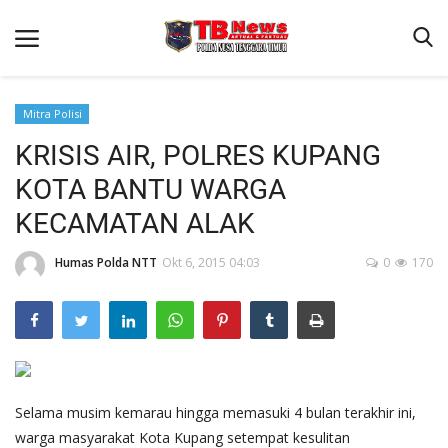
Mitra Polisi
KRISIS AIR, POLRES KUPANG
Beranda
KOTA BANTU WARGA
Binkam
KECAMATAN ALAK
Terms & Conditions
Humas Polda NTT
Okt 6, 2015 04:03
0
170
Reskrim
Lantas
Polisi Kita
Mitra Polisi
Giat Ops
Selama musim
kemarau
hingga memasuki 4 bulan terakhir ini,
warga masyarakat Kota Kupang setempat kesulitan
Link Polda NTT