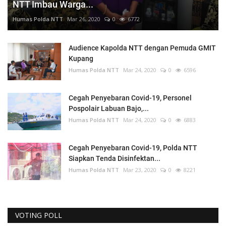
NTT Imbau Warga...
Humas Polda NTT
Mar 26, 2020
0
6772
Audience Kapolda NTT dengan Pemuda GMIT
Kupang
Humas Polda NTT
Mar 24, 2020
0
6596
Cegah Penyebaran Covid-19, Personel
Pospolair Labuan Bajo,...
Humas Polda NTT
Mar 24, 2020
0
6883
Cegah Penyebaran Covid-19, Polda NTT
Siapkan Tenda Disinfektan...
Humas Polda NTT
Mar 23, 2020
0
8221
VOTING POLL