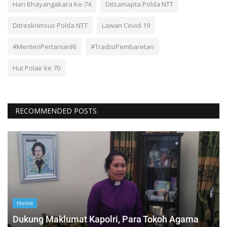
Hari Bhayangakara Ke-74
Ditsamapta Polda NTT
Ditreskrimsus Polda NTT
Lawan Covid-19
#MenteriPertanianRI
#TradisiPembaretan
Hut Polair ke 70
RECOMMENDED POSTS
Home
Dukung Maklumat Kapolri, Para Tokoh Agama