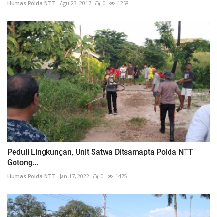
Humas Polda NTT
Agu 23, 2017
0
1268
Peduli Lingkungan, Unit Satwa Ditsamapta Polda NTT
Gotong...
Humas Polda NTT
Jan 17, 2022
0
1475