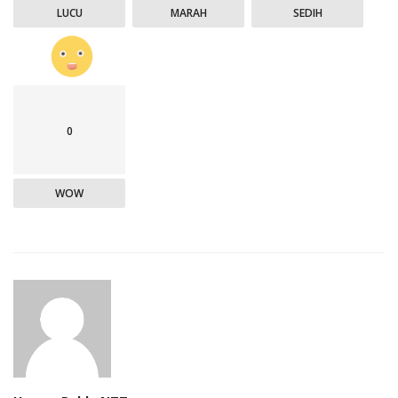
LUCU
MARAH
SEDIH
0
WOW