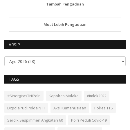
Tambah Pengaduan
Muat Lebih Pengaduan
ARSIP
TAGS
#SinergitasTNIPolri
Kapolres Malaka
#Imlek2022
Ditpolairud Polda NTT
Aksi Kemanusiaan
Polres TTS
Serdik Sespimmen Angkatan 60
Polri Peduli Covid-19