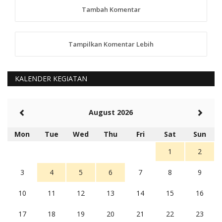
tindaklanjuti
Tambah Komentar
5 tahun Yang lalu
88
Tampilkan Komentar Lebih
anggy (anakkaos@gmail.com)
Kami perantu bisa baca langsung terkait Pilkada Sumba
Barat Aman, Trmksih Pak Polisi
5 tahun Yang lalu
KALENDER KEGIATAN
Balas
-20
Rambu (rambu03@gmail.com)
August 2026
Berita Polres Sumba Barat Mantap
5 tahun Yang lalu
Mon
Tue
Wed
Thu
Fri
Sat
Sun
Balas
16
1
2
3
4
5
6
7
8
9
10
11
12
13
14
15
16
17
18
19
20
21
22
23