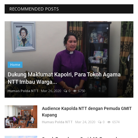
RECOMMENDED POSTS
Home
Dukung Maklumat Kapolri, Para Tokoh Agama
NTT Imbau Warga...
Humas Polda NTT
Mar 26, 2020
0
6750
Audience Kapolda NTT dengan Pemuda GMIT
Kupang
Humas Polda NTT
Mar 24, 2020
0
6574