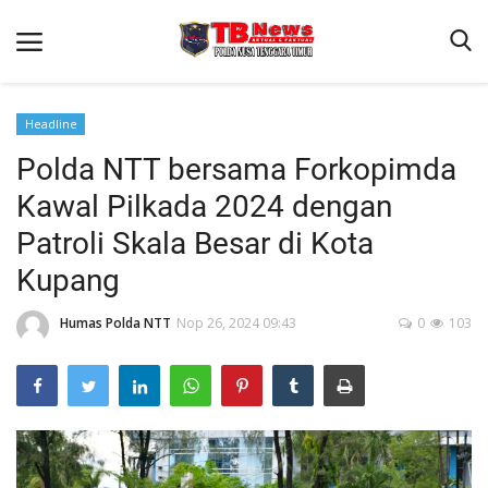
Headline
Polda NTT bersama Forkopimda
Beranda
Kawal Pilkada 2024 dengan
Binkam
Patroli Skala Besar di Kota
Terms & Conditions
Kupang
Reskrim
Humas Polda NTT
Nop 26, 2024 09:43
0
103
Lantas
Polisi Kita
Mitra Polisi
Giat Ops
Link Polda NTT