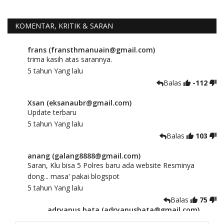
KOMENTAR, KRITIK & SARAN
frans (fransthmanuain@gmail.com)
trima kasih atas sarannya.
5 tahun Yang lalu
Balas
-112
Xsan (eksanaubr@gmail.com)
Update terbaru
5 tahun Yang lalu
Balas
103
anang (galang8888@gmail.com)
Saran, Klu bisa 5 Polres baru ada website Resminya
dong... masa' pakai blogspot
5 tahun Yang lalu
Balas
75
adryanus bata (adryanusbata@gmail.com)
TKS atas saran dan masukannya, akan kami