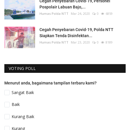
Cegah Penyebaran Covid-19, Personel
Pospolair Labuan Bajo,...
Humas Polda NTT
Mar 24, 2020
0
6859
Cegah Penyebaran Covid-19, Polda NTT
Siapkan Tenda Disinfektan...
Humas Polda NTT
Mar 23, 2020
0
8189
VOTING POLL
Menurut anda, bagaimana tampilan terbaru kami?
Sangat Baik
Baik
Kurang Baik
Kurang