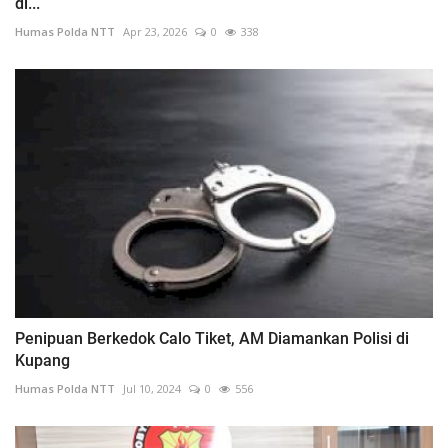
di...
Humas Polda NTT
Apr 23, 2026
0
338
Penipuan Berkedok Calo Tiket, AM Diamankan Polisi di
Kupang
Humas Polda NTT
Jul 10, 2024
0
556