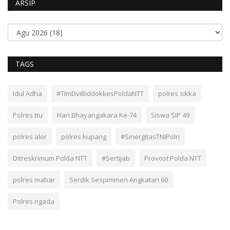
ARSIP
TAGS
Idul Adha
#TImDviBiddokkesPoldaNTT
polres sikka
Polres ttu
Hari Bhayangakara Ke-74
Siswa SIP 49
polres alor
polres kupang
#SinergitasTNIPolri
Ditreskrimum Polda NTT
#Sertijab
Provost Polda NTT
polres mabar
Serdik Sespimmen Angkatan 60
Polres ngada