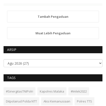
Tambah Pengaduan
Muat Lebih Pengaduan
ARSIP
TAGS
#SinergitasTNIPolri
Kapolres Malaka
#Imlek2022
Ditpolairud Polda NTT
Aksi Kemanusiaan
Polres TTS