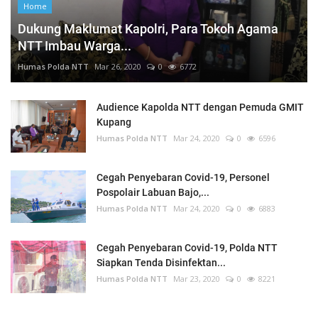
Home
Dukung Maklumat Kapolri, Para Tokoh Agama
NTT Imbau Warga...
Humas Polda NTT
Mar 26, 2020
0
6772
Audience Kapolda NTT dengan Pemuda GMIT
Kupang
Humas Polda NTT
Mar 24, 2020
0
6596
Cegah Penyebaran Covid-19, Personel
Pospolair Labuan Bajo,...
Humas Polda NTT
Mar 24, 2020
0
6883
Cegah Penyebaran Covid-19, Polda NTT
Siapkan Tenda Disinfektan...
Humas Polda NTT
Mar 23, 2020
0
8221