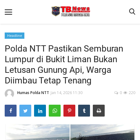
Headline
Polda NTT Pastikan Semburan
Beranda
Lumpur di Bukit Liman Bukan
Binkam
Letusan Gunung Api, Warga
Terms & Conditions
Diimbau Tetap Tenang
Reskrim
Humas Polda NTT
Jan 14, 2026 11:30
0
220
Lantas
Polisi Kita
Mitra Polisi
Giat Ops
Link Polda NTT