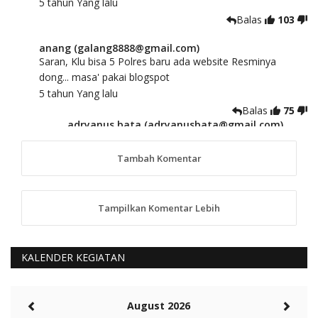
5 tahun Yang lalu
Balas
103
anang (galang8888@gmail.com)
Saran, Klu bisa 5 Polres baru ada website Resminya
dong... masa' pakai blogspot
5 tahun Yang lalu
Balas
75
adryanus bata (adryanusbata@gmail.com)
TKS atas saran dan masukannya, akan kami
tindaklanjuti
Tambah Komentar
5 tahun Yang lalu
88
Tampilkan Komentar Lebih
anggy (anakkaos@gmail.com)
Kami perantu bisa baca langsung terkait Pilkada Sumba
Barat Aman, Trmksih Pak Polisi
5 tahun Yang lalu
KALENDER KEGIATAN
Balas
-20
Rambu (rambu03@gmail.com)
August 2026
Berita Polres Sumba Barat Mantap