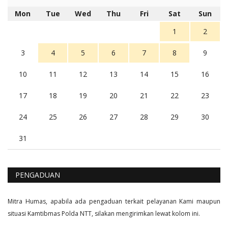
5 tahun Yang lalu
Mon
Tue
Wed
Thu
Fri
Sat
Sun
Balas
16
1
2
3
4
5
6
7
8
9
10
11
12
13
14
15
16
17
18
19
20
21
22
23
24
25
26
27
28
29
30
31
PENGADUAN
Mitra Humas, apabila ada pengaduan terkait pelayanan Kami maupun
situasi Kamtibmas Polda NTT, silakan mengirimkan lewat kolom ini.