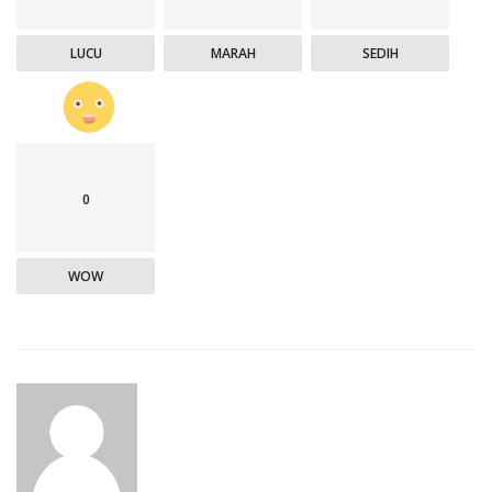
LUCU
MARAH
SEDIH
0
WOW