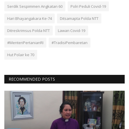
Serdik Sespimmen Angkatan 60
Polri Peduli Covid-19
Hari Bhayangakara Ke-74
Ditsamapta Polda NTT
Ditreskrimsus Polda NTT
Lawan Covid-19
#MenteriPertanianRI
#TradisiPembaretan
Hut Polair ke 70
RECOMMENDED POSTS