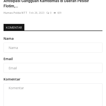
Antisipasi Gangguan Kamtibmas di Daerah Pesisir
Flotim,...
Humas Polda NTT
Feb 28, 2023
0
609
KOMENTAR
Nama
Email
Komentar