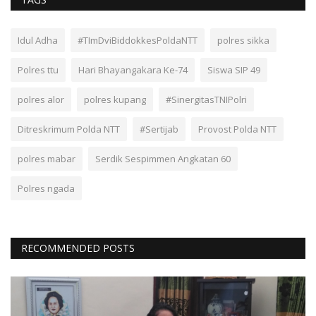
Idul Adha
#TImDviBiddokkesPoldaNTT
polres sikka
Polres ttu
Hari Bhayangakara Ke-74
Siswa SIP 49
polres alor
polres kupang
#SinergitasTNIPolri
Ditreskrimum Polda NTT
#Sertijab
Provost Polda NTT
polres mabar
Serdik Sespimmen Angkatan 60
Polres ngada
RECOMMENDED POSTS