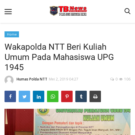
Home
Wakapolda NTT Beri Kuliah
Beranda
Umum Pada Mahasiswa UPG
Binkam
1945
Terms & Conditions
Humas Polda NTT
Mei 2, 2019 04:27
0
106
Reskrim
Lantas
Polisi Kita
Mitra Polisi
Giat Ops
Link Polda NTT