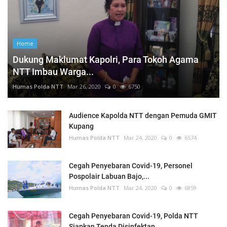
Home
Dukung Maklumat Kapolri, Para Tokoh Agama
NTT Imbau Warga...
Humas Polda NTT
Mar 26, 2020
0
6750
Audience Kapolda NTT dengan Pemuda GMIT
Kupang
Humas Polda NTT
Mar 24, 2020
0
6574
Cegah Penyebaran Covid-19, Personel
Pospolair Labuan Bajo,...
Humas Polda NTT
Mar 24, 2020
0
6859
Cegah Penyebaran Covid-19, Polda NTT
Siapkan Tenda Disinfektan...