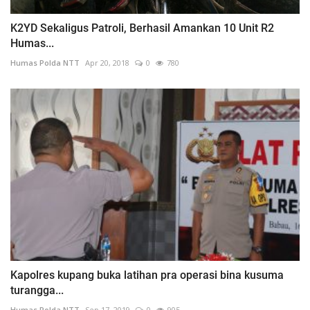
K2YD Sekaligus Patroli, Berhasil Amankan 10 Unit R2
Humas...
Humas Polda NTT
Apr 20, 2018
0
780
Kapolres kupang buka latihan pra operasi bina kusuma
turangga...
Humas Polda NTT
Sep 17, 2019
0
905