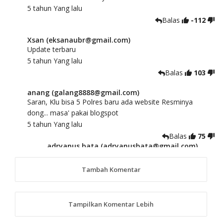
5 tahun Yang lalu
Balas
-112
Xsan (eksanaubr@gmail.com)
Update terbaru
5 tahun Yang lalu
Balas
103
anang (galang8888@gmail.com)
Saran, Klu bisa 5 Polres baru ada website Resminya
dong... masa' pakai blogspot
5 tahun Yang lalu
Balas
75
adryanus bata (adryanusbata@gmail.com)
TKS atas saran dan masukannya, akan kami
tindaklanjuti
Tambah Komentar
5 tahun Yang lalu
88
Tampilkan Komentar Lebih
anggy (anakkaos@gmail.com)
Kami perantu bisa baca langsung terkait Pilkada Sumba