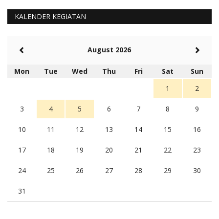
Barat Aman, Trmksih Pak Polisi
5 tahun Yang lalu
KALENDER KEGIATAN
Balas
-20
Rambu (rambu03@gmail.com)
August 2026
Berita Polres Sumba Barat Mantap
5 tahun Yang lalu
Mon
Tue
Wed
Thu
Fri
Sat
Sun
Balas
16
1
2
3
4
5
6
7
8
9
10
11
12
13
14
15
16
17
18
19
20
21
22
23
24
25
26
27
28
29
30
31